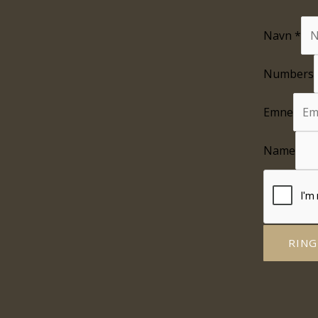
Navn
*
Numbers
Emne
Name
RING