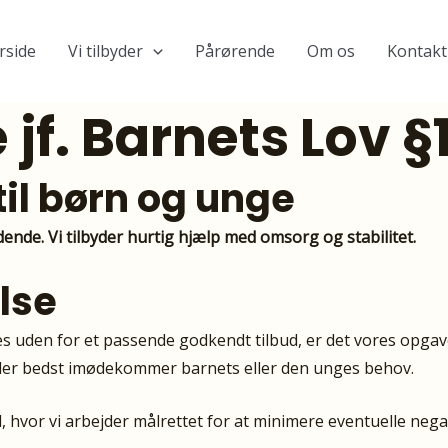
rside
Vi tilbyder
Pårørende
Om os
Kontakt
jf. Barnets Lov §1
til børn og unge
ndende. Vi tilbyder hurtig hjælp med omsorg og stabilitet.
else
es uden for et passende godkendt tilbud, er det vores opgave a
 der bedst imødekommer barnets eller den unges behov.
 hvor vi arbejder målrettet for at minimere eventuelle negat